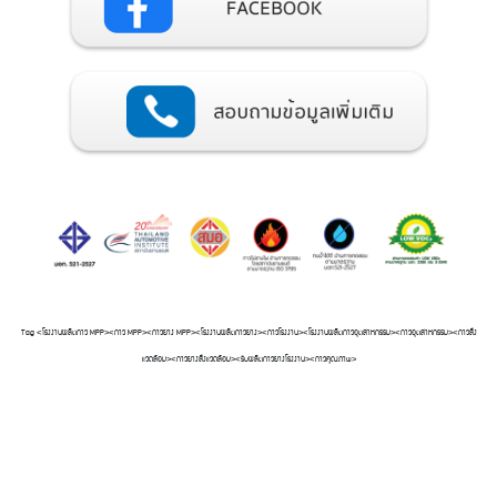
Tag <โรงงานผลิตกาว MPP><กาว MPP><กาวยาง MPP><โรงงานผลิตกาวยาง><กาวโรงงาน><โรงงานผลิตกาวอุตสาหกรรม><กาวอุตสาหกรรม><กาวสิ่ง
แวดล้อม><กาวยางสิ่งแวดล้อม><รับผลิตกาวยางโรงงาน><กาวคุณภาพ>